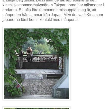
andliga betydelser. Dess lutande tak representerar den
kinesiska sommarhalvmånen Takpannorna har talismaner i
ändarna. En ofta förekommande missuppfattning är, att
månporten härstammar från Japan. Men det var i Kina som
japanerna först kom i kontakt med månportar.