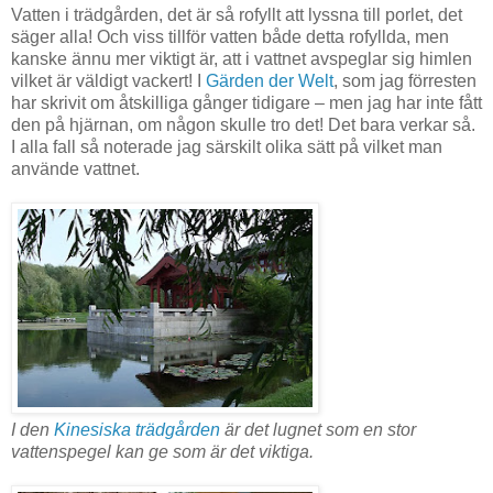
Vatten i trädgården, det är så rofyllt att lyssna till porlet, det
säger alla! Och viss tillför vatten både detta rofyllda, men
kanske ännu mer viktigt är, att i vattnet avspeglar sig himlen
vilket är väldigt vackert! I
Gärden der Welt
, som jag förresten
har skrivit om åtskilliga gånger tidigare – men jag har inte fått
den på hjärnan, om någon skulle tro det! Det bara verkar så.
I alla fall så noterade jag särskilt olika sätt på vilket man
använde vattnet.
I den
Kinesiska trädgården
är det lugnet som en stor
vattenspegel kan ge som är det viktiga.